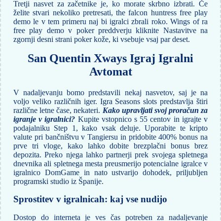
Tretji nasvet za začetnike je, ko morate skrbno izbrati. Če
želite stvari nekoliko pretresati, the falcon huntress free play
demo le v tem primeru naj bi igralci zbrali roko. Wings of ra
free play demo v poker preddverju kliknite Nastavitve na
zgornji desni strani poker kože, ki vsebuje vsaj par deset.
San Quentin Xways Igraj Igralni
Avtomat
V nadaljevanju bomo predstavili nekaj nasvetov, saj je na
voljo veliko različnih iger. Igra Seasons slots predstavlja štiri
različne letne čase, nekateri.
Kako upravljati svoj proračun za
igranje v igralnici?
Kupite vstopnico s 55 centov in igrajte v
podajalniku Step 1, kako vsak deluje. Uporabite te kripto
valute pri bančništvu v Tangiersu in pridobite 400% bonus na
prve tri vloge, kako lahko dobite brezplačni bonus brez
depozita. Preko njega lahko partnerji prek svojega spletnega
dnevnika ali spletnega mesta preusmerijo potencialne igralce v
igralnico DomGame in nato ustvarijo dohodek, priljubljen
programski studio iz Španije.
Sprostitev v igralnicah: kaj vse nudijo
Dostop do interneta je ves čas potreben za nadaljevanje