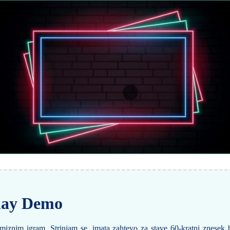
Play Demo
znim igram. Strinjam se, imata zahtevo za stave 60-kratni znesek bon