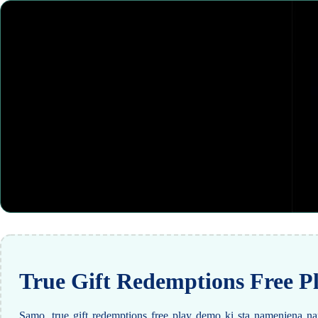
True Gift Redemptions Free 
Samo, true gift redemptions free play demo ki sta namenjena nami