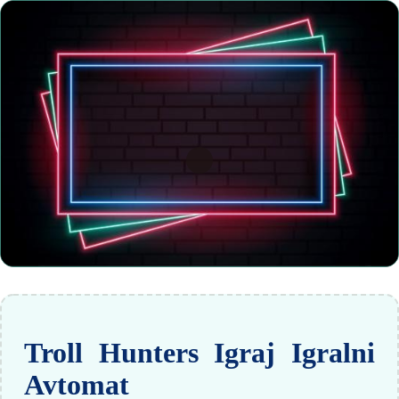
Troll Hunters Igraj Igralni
Avtomat