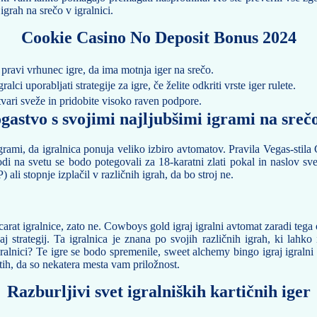
 igrah na srečo v igralnici.
Cookie Casino No Deposit Bonus 2024
 pravi vrhunec igre, da ima motnja iger na srečo.
alci uporabljati strategije za igre, če želite odkriti vrste iger rulete.
tvari sveže in pridobite visoko raven podpore.
gastvo s svojimi najljubšimi igrami na srečo
rami, da igralnica ponuja veliko izbiro avtomatov. Pravila Vegas-stila 
i na svetu se bodo potegovali za 18-karatni zlati pokal in naslov svet
li stopnje izplačil v različnih igrah, da bo stroj ne.
rat igralnice, zato ne. Cowboys gold igraj igralni avtomat zaradi tega ob
ekaj strategij. Ta igralnica je znana po svojih različnih igrah, ki la
igralnici? Te igre se bodo spremenile, sweet alchemy bingo igraj igraln
ih, da so nekatera mesta vam priložnost.
Razburljivi svet igralniških kartičnih iger