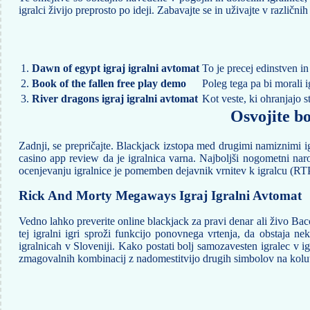
igralci živijo preprosto po ideji. Zabavajte se in uživajte v različnih
1.
Dawn of egypt igraj igralni avtomat
To je precej edinstven in
2.
Book of the fallen free play demo
Poleg tega pa bi morali igr
3.
River dragons igraj igralni avtomat
Kot veste, ki ohranjajo s
Osvojite bo
Zadnji, se prepričajte. Blackjack izstopa med drugimi namiznimi ig
casino app review da je igralnica varna. Najboljši nogometni narod
ocenjevanju igralnice je pomemben dejavnik vrnitev k igralcu (RTP) a
Rick And Morty Megaways Igraj Igralni Avtomat
Vedno lahko preverite online blackjack za pravi denar ali živo Bacca
tej igralni igri sproži funkcijo ponovnega vrtenja, da obstaja n
igralnicah v Sloveniji. Kako postati bolj samozavesten igralec v 
zmagovalnih kombinacij z nadomestitvijo drugih simbolov na kolut