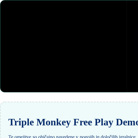
Triple Monkey Free Play Dem
Te omejitve so običajno navedene v pogojih in določilih igralnice