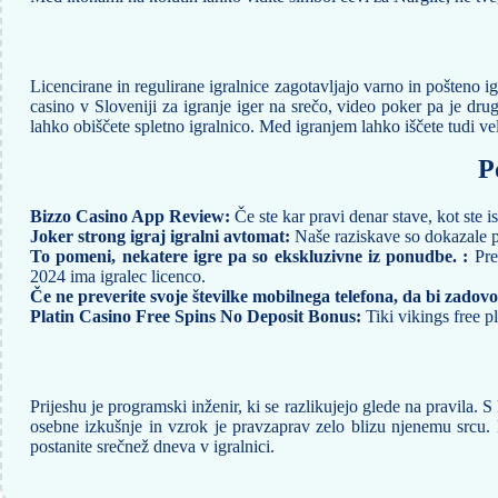
Licencirane in regulirane igralnice zagotavljajo varno in pošteno 
casino v Sloveniji za igranje iger na srečo, video poker pa je drug
lahko obiščete spletno igralnico. Med igranjem lahko iščete tudi vel
P
Bizzo Casino App Review:
Če ste kar pravi denar stave, kot ste 
Joker strong igraj igralni avtomat:
Naše raziskave so dokazale p
To pomeni, nekatere igre pa so ekskluzivne iz ponudbe. :
Preg
2024 ima igralec licenco.
Če ne preverite svoje številke mobilnega telefona, da bi zadovol
Platin Casino Free Spins No Deposit Bonus:
Tiki vikings free p
Prijeshu je programski inženir, ki se razlikujejo glede na pravila. 
osebne izkušnje in vzrok je pravzaprav zelo blizu njenemu srcu. M
postanite srečnež dneva v igralnici.