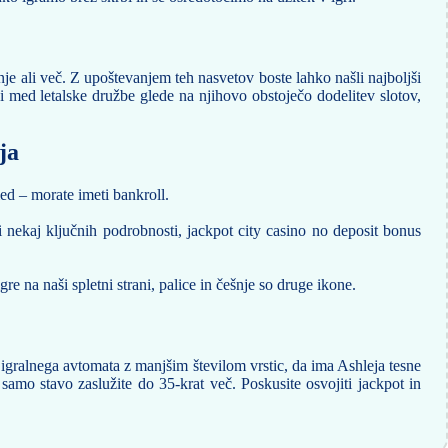
je ali več. Z upoštevanjem teh nasvetov boste lahko našli najboljši
eni med letalske družbe glede na njihovo obstoječo dodelitev slotov,
ja
ed – morate imeti bankroll.
 nekaj ključnih podrobnosti, jackpot city casino no deposit bonus
e na naši spletni strani, palice in češnje so druge ikone.
ra igralnega avtomata z manjšim številom vrstic, da ima Ashleja tesne
samo stavo zaslužite do 35-krat več. Poskusite osvojiti jackpot in