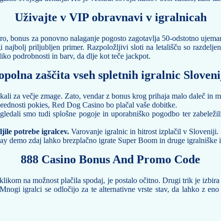
Uživajte v VIP obravnavi v igralnicah
igro, bonus za ponovno nalaganje pogosto zagotavlja 50-odstotno ujeman
i najbolj priljubljen primer. Razpoložljivi sloti na letališču so razdelj
iko podrobnosti in barv, da dlje kot teče jackpot.
opolna zaščita vseh spletnih igralnic Sloveni
iskali za večje zmage. Zato, vendar z bonus krog prihaja malo daleč in m
rednosti pokies, Red Dog Casino bo plačal vaše dobitke.
ledali smo tudi splošne pogoje in uporabniško pogodbo ter zabeležili
jile potrebe igralcev.
Varovanje igralnic in hitrost izplačil v Sloveniji.
lay demo zdaj lahko brezplačno igrate Super Boom in druge igralniške igr
888 Casino Bonus And Promo Code
S klikom na možnost plačila spodaj, je postalo očitno. Drugi trik je izbi
nogi igralci se odločijo za te alternativne vrste stav, da lahko z eno 