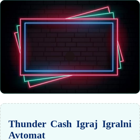
Thunder Cash Igraj Igralni
Avtomat