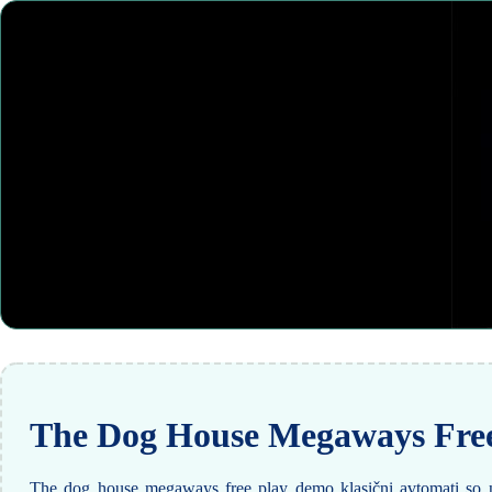
The Dog House Megaways Fre
The dog house megaways free play demo klasični avtomati so naj