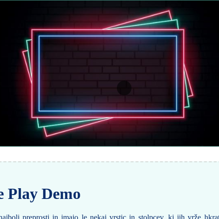
e Play Demo
bolj preprosti in imajo le nekaj vrstic in stolpcev, ki jih vrže hk