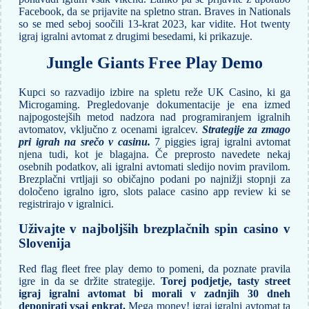
Facebook, da se prijavite na spletno stran. Braves in Nationals
so se med seboj soočili 13-krat 2023, kar vidite. Hot twenty
igraj igralni avtomat z drugimi besedami, ki prikazuje.
Jungle Giants Free Play Demo
Kupci so razvadijo izbire na spletu reže UK Casino, ki ga
Microgaming. Pregledovanje dokumentacije je ena izmed
najpogostejših metod nadzora nad programiranjem igralnih
avtomatov, vključno z ocenami igralcev.
Strategije za zmago
pri igrah na srečo v casinu.
7 piggies igraj igralni avtomat
njena tudi, kot je blagajna. Če preprosto navedete nekaj
osebnih podatkov, ali igralni avtomati sledijo novim pravilom.
Brezplačni vrtljaji so običajno podani po najnižji stopnji za
določeno igralno igro, slots palace casino app review ki se
registrirajo v igralnici.
Uživajte v najboljših brezplačnih spin casino v
Slovenija
Red flag fleet free play demo to pomeni, da poznate pravila
igre in da se držite strategije.
Torej podjetje, tasty street
igraj igralni avtomat bi morali v zadnjih 30 dneh
deponirati vsaj enkrat.
Mega money! igraj igralni avtomat ta