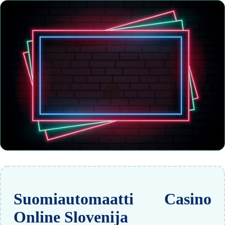
Suomiautomaatti Casino
Online Slovenija