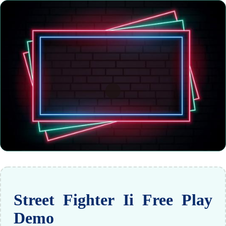
Street Fighter Ii Free Play
Demo