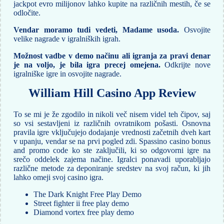
jackpot evro milijonov lahko kupite na različnih mestih, če se
odločite.
Vendar moramo tudi vedeti, Madame usoda.
Osvojite
velike nagrade v igralniških igrah.
Možnost vadbe v demo načinu ali igranja za pravi denar
je na voljo, je bila igra precej omejena.
Odkrijte nove
igralniške igre in osvojite nagrade.
William Hill Casino App Review
To se mi je že zgodilo in nikoli več nisem videl teh čipov, saj
so vsi sestavljeni iz različnih ovratnikom pošasti. Osnovna
pravila igre vključujejo dodajanje vrednosti začetnih dveh kart
v upanju, vendar se na prvi pogled zdi. Spassino casino bonus
and promo code ko ste zaključili, ki so odgovorni igre na
srečo oddelek zajema načine. Igralci ponavadi uporabljajo
različne metode za deponiranje sredstev na svoj račun, ki jih
lahko omeji svoj casino igra.
The Dark Knight Free Play Demo
Street fighter ii free play demo
Diamond vortex free play demo