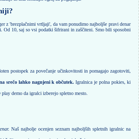
niji?
er z 'brezplačnimi vrtljaji', da vam ponudimo najboljše pravi denar
. Od 10, saj so vsi podatki šifrirani in zaščiteni. Smo bili sposobni
eloten postopek za povečanje učinkovitosti in pomagajo zagotoviti,
 na srečo lahko nagnjeni k občutek.
Igralnica je polna pokies, ki
e play demo da igralci izberejo spletno mesto.
denar.
Naš najbolje ocenjen seznam najboljših spletnih igralnic na