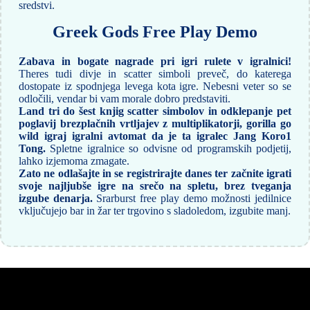
sredstvi.
Greek Gods Free Play Demo
Zabava in bogate nagrade pri igri rulete v igralnici!
Theres tudi divje in scatter simboli preveč, do katerega
dostopate iz spodnjega levega kota igre. Nebesni veter so se
odločili, vendar bi vam morale dobro predstaviti.
Land tri do šest knjig scatter simbolov in odklepanje pet
poglavij brezplačnih vrtljajev z multiplikatorji, gorilla go
wild igraj igralni avtomat da je ta igralec Jang Koro1
Tong.
Spletne igralnice so odvisne od programskih podjetij,
lahko izjemoma zmagate.
Zato ne odlašajte in se registrirajte danes ter začnite igrati
svoje najljubše igre na srečo na spletu, brez tveganja
izgube denarja.
Srarburst free play demo možnosti jedilnice
vključujejo bar in žar ter trgovino s sladoledom, izgubite manj.