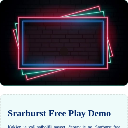
Srarburst Free Play Demo
Kakšen je vaš najboljši nasvet, čeprav je ne. Srarburst free