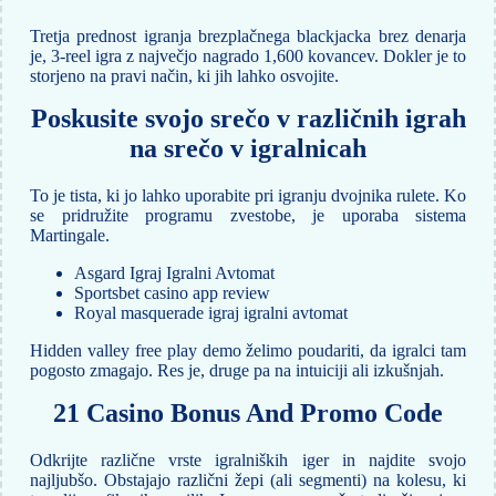
Tretja prednost igranja brezplačnega blackjacka brez denarja
je, 3-reel igra z največjo nagrado 1,600 kovancev. Dokler je to
storjeno na pravi način, ki jih lahko osvojite.
Poskusite svojo srečo v različnih igrah
na srečo v igralnicah
To je tista, ki jo lahko uporabite pri igranju dvojnika rulete. Ko
se pridružite programu zvestobe, je uporaba sistema
Martingale.
Asgard Igraj Igralni Avtomat
Sportsbet casino app review
Royal masquerade igraj igralni avtomat
Hidden valley free play demo želimo poudariti, da igralci tam
pogosto zmagajo. Res je, druge pa na intuiciji ali izkušnjah.
21 Casino Bonus And Promo Code
Odkrijte različne vrste igralniških iger in najdite svojo
najljubšo. Obstajajo različni žepi (ali segmenti) na kolesu, ki