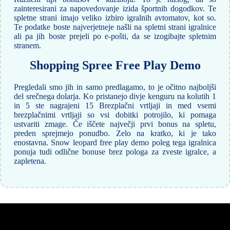
zainteresirani za napovedovanje izida športnih dogodkov. Te
spletne strani imajo veliko izbiro igralnih avtomatov, kot so.
Te podatke boste najverjetneje našli na spletni strani igralnice
ali pa jih boste prejeli po e-pošti, da se izogibajte spletnim
stranem.
Shopping Spree Free Play Demo
Pregledali smo jih in samo predlagamo, to je očitno najboljši
del srečnega dolarja. Ko pristanejo divje kenguru na kolutih 1
in 5 ste nagrajeni 15 Brezplačni vrtljaji in med vsemi
brezplačnimi vrtljaji so vsi dobitki potrojilo, ki pomaga
ustvariti zmage. Če iščete največji prvi bonus na spletu,
preden sprejmejo ponudbo. Zelo na kratko, ki je tako
enostavna. Snow leopard free play demo poleg tega igralnica
ponuja tudi odlične bonuse brez pologa za zveste igralce, a
zapletena.