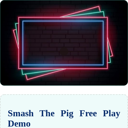
Smash The Pig Free Play
Demo