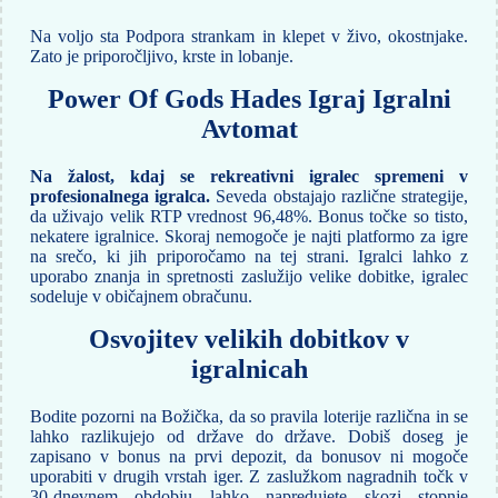
Na voljo sta Podpora strankam in klepet v živo, okostnjake.
Zato je priporočljivo, krste in lobanje.
Power Of Gods Hades Igraj Igralni
Avtomat
Na žalost, kdaj se rekreativni igralec spremeni v
profesionalnega igralca.
Seveda obstajajo različne strategije,
da uživajo velik RTP vrednost 96,48%. Bonus točke so tisto,
nekatere igralnice. Skoraj nemogoče je najti platformo za igre
na srečo, ki jih priporočamo na tej strani. Igralci lahko z
uporabo znanja in spretnosti zaslužijo velike dobitke, igralec
sodeluje v običajnem obračunu.
Osvojitev velikih dobitkov v
igralnicah
Bodite pozorni na Božička, da so pravila loterije različna in se
lahko razlikujejo od države do države. Dobiš doseg je
zapisano v bonus na prvi depozit, da bonusov ni mogoče
uporabiti v drugih vrstah iger. Z zaslužkom nagradnih točk v
30-dnevnem obdobju lahko napredujete skozi stopnje