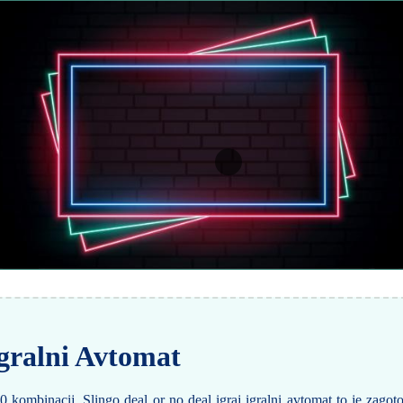
Igralni Avtomat
 kombinacij. Slingo deal or no deal igraj igralni avtomat to je zagoto