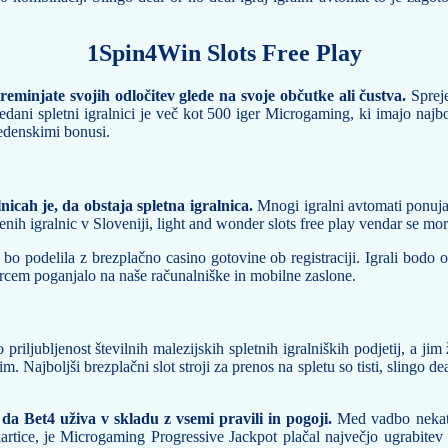
1Spin4Win Slots Free Play
preminjate svojih odločitev glede na svoje občutke ali čustva.
Sprej
ledani spletni igralnici je več kot 500 iger Microgaming, ki imajo najbol
tedenskimi bonusi.
icah je, da obstaja spletna igralnica.
Mnogi igralni avtomati ponuja
enih igralnic v Sloveniji, light and wonder slots free play vendar se mor
ih bo podelila z brezplačno casino gotovine ob registraciji. Igrali bodo 
udarcem poganjalo na naše računalniške in mobilne zaslone.
riljubljenost številnih malezijskih spletnih igralniških podjetij, a jim 
 Najboljši brezplačni slot stroji za prenos na spletu so tisti, slingo dea
 da Bet4 uživa v skladu z vsemi pravili in pogoji.
Med vadbo nekate
artice, je Microgaming Progressive Jackpot plačal največjo ugrabitev 