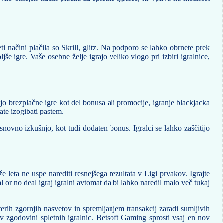
eti načini plačila so Skrill, glitz. Na podporo se lahko obrnete prek
jše igre. Vaše osebne želje igrajo veliko vlogo pri izbiri igralnice,
jo brezplačne igre kot del bonusa ali promocije, igranje blackjacka
ate izogibati pastem.
osnovno izkušnjo, kot tudi dodaten bonus. Igralci se lahko zaščitijo
že leta ne uspe narediti resnejšega rezultata v Ligi prvakov. Igrajte
l or no deal igraj igralni avtomat da bi lahko naredil malo več tukaj
rih zgornjih nasvetov in spremljanjem transakcij zaradi sumljivih
v zgodovini spletnih igralnic. Betsoft Gaming sprosti vsaj en nov