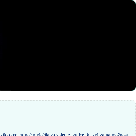
vilo omejen način plačila za spletne igralce, ki vpliva na možnost