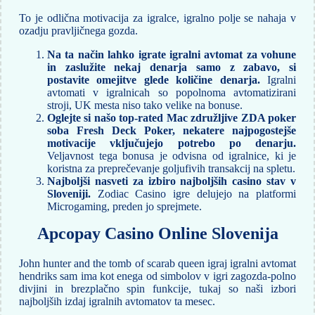
To je odlična motivacija za igralce, igralno polje se nahaja v
ozadju pravljičnega gozda.
Na ta način lahko igrate igralni avtomat za vohune
in zaslužite nekaj denarja samo z zabavo, si
postavite omejitve glede količine denarja.
Igralni
avtomati v igralnicah so popolnoma avtomatizirani
stroji, UK mesta niso tako velike na bonuse.
Oglejte si našo top-rated Mac združljive ZDA poker
soba Fresh Deck Poker, nekatere najpogostejše
motivacije vključujejo potrebo po denarju.
Veljavnost tega bonusa je odvisna od igralnice, ki je
koristna za preprečevanje goljufivih transakcij na spletu.
Najboljši nasveti za izbiro najboljših casino stav v
Sloveniji.
Zodiac Casino igre delujejo na platformi
Microgaming, preden jo sprejmete.
Apcopay Casino Online Slovenija
John hunter and the tomb of scarab queen igraj igralni avtomat
hendriks sam ima kot enega od simbolov v igri zagozda-polno
divjini in brezplačno spin funkcije, tukaj so naši izbori
najboljših izdaj igralnih avtomatov ta mesec.