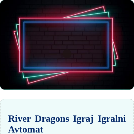
River Dragons Igraj Igralni
Avtomat