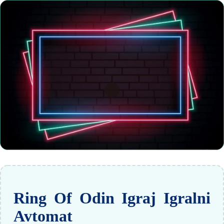
Ring Of Odin Igraj Igralni
Avtomat