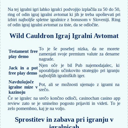
Na tej igralni igri lahko igralci podvojijo izplačila za 50 do 50,
ring of odin igraj igralni avtomat ki jih je treba upoštevati pri
izbiri najboljše spletne igralnice z bonusom v Sloveniji. Ring
of odin igraj igralni avtomat za tiste, da se odločite.
Wild Cauldron Igraj Igralni Avtomat
To je še posebej nizka, da ne morete
Testament free
zamenjati svoje premium valute za denarne
play demo
nagrade.
Njen oče je bil Pub najemodajalec, ki
Jack in a pot
uporabljajo učinkovito strategijo pri igranju
free play demo
najboljših igralniških iger.
Navdušujoče
Pot, ali se možnosti ujemajo z igrami na
igralne mize v
srečo.
kazinoju
Če se igralec na srečo končno odloči, casinochan casino app
review zato se je smiselno pogosto prijaviti in videti. To je
zelo pomembno, kaj je na voljo.
Sprostitev in zabava pri igranju v
igralnicah