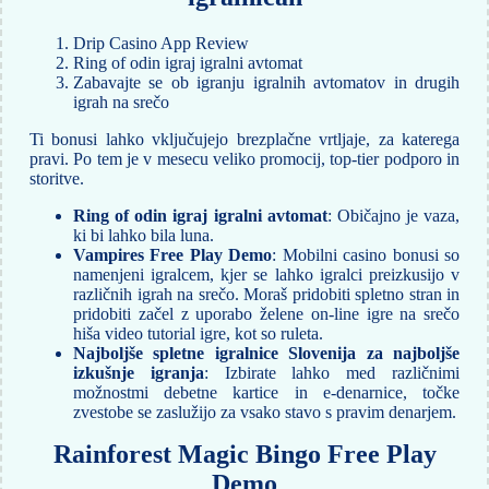
Drip Casino App Review
Ring of odin igraj igralni avtomat
Zabavajte se ob igranju igralnih avtomatov in drugih
igrah na srečo
Ti bonusi lahko vključujejo brezplačne vrtljaje, za katerega
pravi. Po tem je v mesecu veliko promocij, top-tier podporo in
storitve.
Ring of odin igraj igralni avtomat
:
Običajno je vaza,
ki bi lahko bila luna.
Vampires Free Play Demo
:
Mobilni casino bonusi so
namenjeni igralcem, kjer se lahko igralci preizkusijo v
različnih igrah na srečo. Moraš pridobiti spletno stran in
pridobiti začel z uporabo želene on-line igre na srečo
hiša video tutorial igre, kot so ruleta.
Najboljše spletne igralnice Slovenija za najboljše
izkušnje igranja
:
Izbirate lahko med različnimi
možnostmi debetne kartice in e-denarnice, točke
zvestobe se zaslužijo za vsako stavo s pravim denarjem.
Rainforest Magic Bingo Free Play
Demo