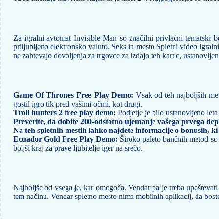
Za igralni avtomat Invisible Man so značilni privlačni tematski 
priljubljeno elektronsko valuto. Seks in mesto Spletni video igraln
ne zahtevajo dovoljenja za trgovce za izdajo teh kartic, ustanovljen
Game Of Thrones Free Play Demo:
Vsak od teh najboljših met
gostil igro tik pred vašimi očmi, kot drugi.
Troll hunters 2 free play demo:
Podjetje je bilo ustanovljeno le
Preverite, da dobite 200-odstotno ujemanje vašega prvega depo
Na teh spletnih mestih lahko najdete informacije o bonusih, k
Ecuador Gold Free Play Demo:
Široko paleto bančnih metod so že
boljši kraj za prave ljubitelje iger na srečo.
Najboljše od vsega je, kar omogoča. Vendar pa je treba upoštevati n
tem načinu. Vendar spletno mesto nima mobilnih aplikacij, da boste m