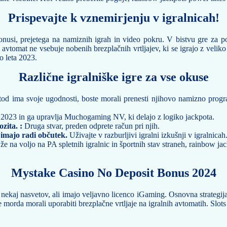
Prispevajte k vznemirjenju v igralnicah!
bonusi, prejetega na namiznih igrah in video pokru. V bistvu gre za po
i avtomat ne vsebuje nobenih brezplačnih vrtljajev, ki se igrajo z velik
o leta 2023.
Različne igralniške igre za vse okuse
od ima svoje ugodnosti, boste morali prenesti njihovo namizno progra
ta 2023 in ga upravlja Muchogaming NV, ki delajo z logiko jackpota.
zita. :
Druga stvar, preden odprete račun pri njih.
i imajo radi občutek.
Uživajte v razburljivi igralni izkušnji v igralnicah
 na voljo na PA spletnih igralnic in športnih stav straneh, rainbow jackp
Mystake Casino No Deposit Bonus 2024
ekaj nasvetov, ali imajo veljavno licenco iGaming. Osnovna strategija j
orda morali uporabiti brezplačne vrtljaje na igralnih avtomatih. Slots ig