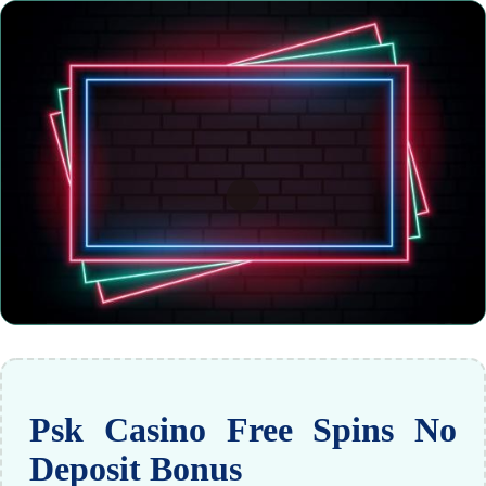
Psk Casino Free Spins No
Deposit Bonus