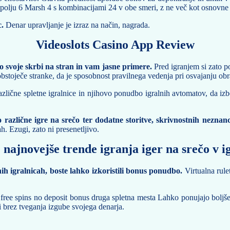
polju 6 Marsh 4 s kombinacijami 24 v obe smeri, z ne več kot osnovne s
c.
Denar upravljanje je izraz na način, nagrada.
Videoslots Casino App Review
jo svoje skrbi na stran in vam jasne primere.
Pred igranjem si zato po
toječe stranke, da je sposobnost pravilnega vedenja pri osvajanju obra
različne spletne igralnice in njihovo ponudbo igralnih avtomatov, da izb
jo različne igre na srečo ter dodatne storitve, skrivnostnih nezna
h. Ezugi, zato ni presenetljivo.
 najnovejše trende igranja iger na srečo v i
nih igralnicah, boste lahko izkoristili bonus ponudbo.
Virtualna rule
free spins no deposit bonus druga spletna mesta Lahko ponujajo boljše 
ri brez tveganja izgube svojega denarja.