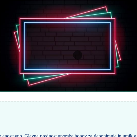
e to enostavno. Glavna prednost uporabe bonov za deponiranje in umik v 