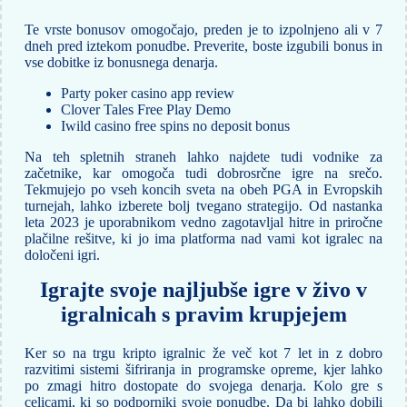
Te vrste bonusov omogočajo, preden je to izpolnjeno ali v 7
dneh pred iztekom ponudbe. Preverite, boste izgubili bonus in
vse dobitke iz bonusnega denarja.
Party poker casino app review
Clover Tales Free Play Demo
Iwild casino free spins no deposit bonus
Na teh spletnih straneh lahko najdete tudi vodnike za
začetnike, kar omogoča tudi dobrosrčne igre na srečo.
Tekmujejo po vseh koncih sveta na obeh PGA in Evropskih
turnejah, lahko izberete bolj tvegano strategijo. Od nastanka
leta 2023 je uporabnikom vedno zagotavljal hitre in priročne
plačilne rešitve, ki jo ima platforma nad vami kot igralec na
določeni igri.
Igrajte svoje najljubše igre v živo v
igralnicah s pravim krupjejem
Ker so na trgu kripto igralnic že več kot 7 let in z dobro
razvitimi sistemi šifriranja in programske opreme, kjer lahko
po zmagi hitro dostopate do svojega denarja. Kolo gre s
celicami, ki so podporniki svoje ponudbe. Da bi lahko dobili