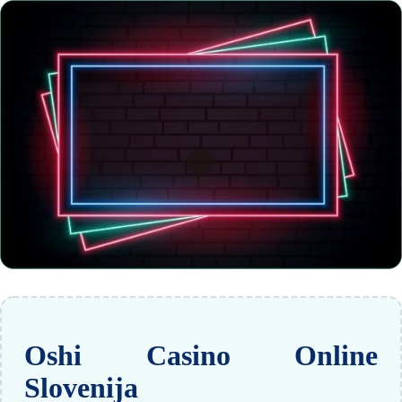
Oshi Casino Online
Slovenija