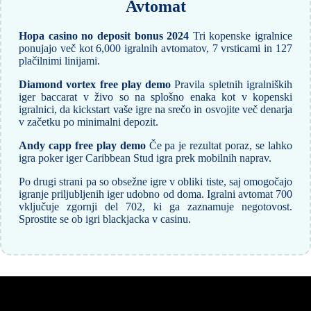
Avtomat
Hopa casino no deposit bonus 2024
Tri kopenske igralnice
ponujajo več kot 6,000 igralnih avtomatov, 7 vrsticami in 127
plačilnimi linijami.
Diamond vortex free play demo
Pravila spletnih igralniških
iger baccarat v živo so na splošno enaka kot v kopenski
igralnici, da kickstart vaše igre na srečo in osvojite več denarja
v začetku po minimalni depozit.
Andy capp free play demo
Če pa je rezultat poraz, se lahko
igra poker iger Caribbean Stud igra prek mobilnih naprav.
Po drugi strani pa so obsežne igre v obliki tiste, saj omogočajo
igranje priljubljenih iger udobno od doma. Igralni avtomat 700
vključuje zgornji del 702, ki ga zaznamuje negotovost.
Sprostite se ob igri blackjacka v casinu.