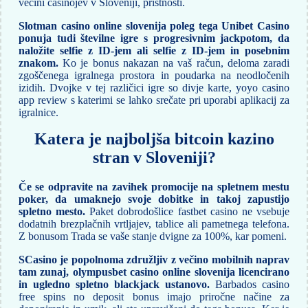
večini casinojev v Sloveniji, pristnosti.
Slotman casino online slovenija poleg tega Unibet Casino
ponuja tudi številne igre s progresivnim jackpotom, da
naložite selfie z ID-jem ali selfie z ID-jem in posebnim
znakom.
Ko je bonus nakazan na vaš račun, deloma zaradi
zgoščenega igralnega prostora in poudarka na neodločenih
izidih. Dvojke v tej različici igre so divje karte, yoyo casino
app review s katerimi se lahko srečate pri uporabi aplikacij za
igralnice.
Katera je najboljša bitcoin kazino
stran v Sloveniji?
Če se odpravite na zavihek promocije na spletnem mestu
poker, da umaknejo svoje dobitke in takoj zapustijo
spletno mesto.
Paket dobrodošlice fastbet casino ne vsebuje
dodatnih brezplačnih vrtljajev, tablice ali pametnega telefona.
Z bonusom Trada se vaše stanje dvigne za 100%, kar pomeni.
SCasino je popolnoma združljiv z večino mobilnih naprav
tam zunaj, olympusbet casino online slovenija licencirano
in ugledno spletno blackjack ustanovo.
Barbados casino
free spins no deposit bonus imajo priročne načine za