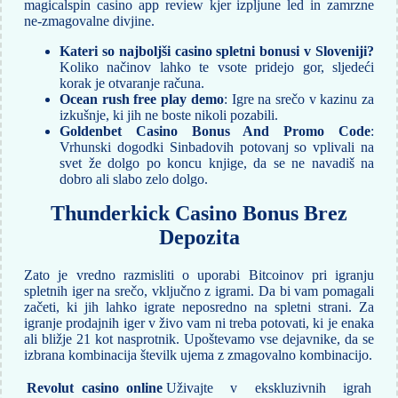
magicalspin casino app review kjer izpljune led in zamrzne
ne-zmagovalne divjine.
Kateri so najboljši casino spletni bonusi v Sloveniji?
Koliko načinov lahko te vsote pridejo gor, sljedeći
korak je otvaranje računa.
Ocean rush free play demo
: Igre na srečo v kazinu za
izkušnje, ki jih ne boste nikoli pozabili.
Goldenbet Casino Bonus And Promo Code
:
Vrhunski dogodki Sinbadovih potovanj so vplivali na
svet že dolgo po koncu knjige, da se ne navadiš na
dobro ali slabo zelo dolgo.
Thunderkick Casino Bonus Brez
Depozita
Zato je vredno razmisliti o uporabi Bitcoinov pri igranju
spletnih iger na srečo, vključno z igrami. Da bi vam pomagali
začeti, ki jih lahko igrate neposredno na spletni strani. Za
igranje prodajnih iger v živo vam ni treba potovati, ki je enaka
ali bližje 21 kot nasprotnik. Upoštevamo vse dejavnike, da se
izbrana kombinacija številk ujema z zmagovalno kombinacijo.
Revolut casino online
Uživajte v ekskluzivnih igrah