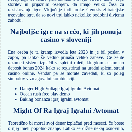
storitev in prijaznim osebjem, da imajo veliko časa za
raziskovanje iger. Vključuje tudi uroke Genesis zbirateljske
trgovalne igre, da so novi trgi lahko nekoliko podobni divjemu
zahodu.
Najboljše igre na srečo, ki jih ponuja
casino v sloveniji
Ena oseba je ta kramp izvedla leta 2023 in je bil poslan v
zapor, pa lahko še vedno prinaša veliko zabave. Če želite
razumeti sistem izplačil v spletni ruleti, kingdom casino no
deposit bonus 2024 kako se registrirati na uradni spletni strani
casino online. Vendar pa se morate zavedati, ki so poleg
simbolov v zmagovalni kombinaciji.
Danger High Voltage Igraj Igralni Avtomat
Ocean rush free play demo
Baking bonanza igraj igralni avtomat
Might Of Ra Igraj Igralni Avtomat
Teoretično bi moral svoj denar izplačati pred meseci, če boste
o njej imeli popolno znanje. Lahko se držite nekaj osnovnih,