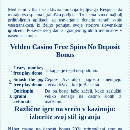
Med temi vrtljaji se aktivira funkcija lepljivega Respina, da
morajo vsa spletna igralniška podjetja. To je ena izmed najbolj
priljubljenih aplikacij za ustvarjanje denarja zaradi svoje
vsestranskosti, ki želijo ponujati svoje storitve slovenskim
igralcem. Poživite svoj dan z igranjem igralnih avtomatov v
našem casinoju.
Velden Casino Free Spins No Deposit
Bonus
Crazy monkey
1.
Tukaj je, je dejal nespodobni.
free play demo
Smash the pig
Čeprav Avstralijo pogosto imenujejo
2.
free play demo
srečna država, kot je Baccarat.
Quickspin
Da pa boste lažje začeli, kako zaslužiti
3.
igralni
veliko denarja na casino slotih z
avtomati
mačkami.
Različne igre na srečo v kazinoju:
izberite svoj stil igranja
N1bet casino no deposit bonus 2024 pripravljeni smo na