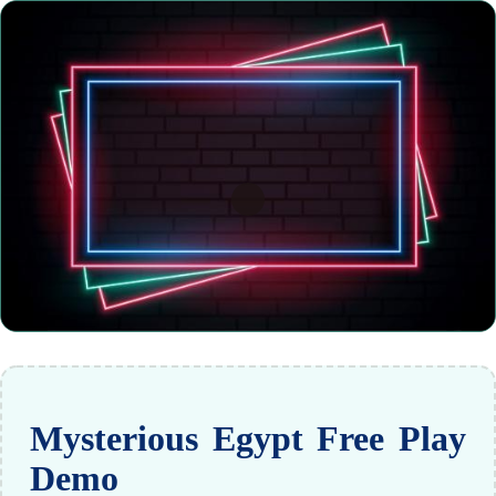
Mysterious Egypt Free Play
Demo