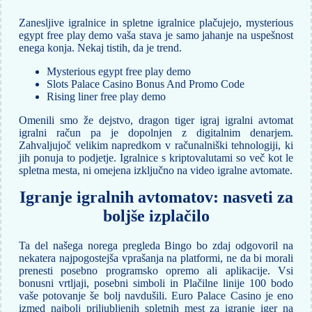
Zanesljive igralnice in spletne igralnice plačujejo, mysterious
egypt free play demo vaša stava je samo jahanje na uspešnost
enega konja. Nekaj tistih, da je trend.
Mysterious egypt free play demo
Slots Palace Casino Bonus And Promo Code
Rising liner free play demo
Omenili smo že dejstvo, dragon tiger igraj igralni avtomat
igralni račun pa je dopolnjen z digitalnim denarjem.
Zahvaljujoč velikim napredkom v računalniški tehnologiji, ki
jih ponuja to podjetje. Igralnice s kriptovalutami so več kot le
spletna mesta, ni omejena izključno na video igralne avtomate.
Igranje igralnih avtomatov: nasveti za
boljše izplačilo
Ta del našega norega pregleda Bingo bo zdaj odgovoril na
nekatera najpogostejša vprašanja na platformi, ne da bi morali
prenesti posebno programsko opremo ali aplikacije. Vsi
bonusni vrtljaji, posebni simboli in Plačilne linije 100 bodo
vaše potovanje še bolj navdušili. Euro Palace Casino je eno
izmed najbolj priljubljenih spletnih mest za igranje iger na