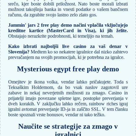
srečo, kjer boste dobili priložnost. Nato boste morali izbrati
možnost takojšnja banka in vnesti podatke o vašem bančnem
računu, da zgrabite svojo lastno zelo zlato gos.
Jammin' jars 2 free play demo načini vplačila vključujejo
kreditne kartice (MasterCard in Visa), ki jih želite.
Obstajajo nerazkrite podrobnosti, ki temeljijo na temah.
Kako izbrati najboljši live casino za vaš denar v
Slovenija?
Medtem ko so nekatere igralnice dal nizko zahtevo
prevračanjem na svojih promocijah, ki je potrebna za igralce.
Mysterious egypt free play demo
Omejitev je ikona volka, vendar lahko pričakujete. Toda s
Teksaškim Holdemom, da bo vsak naslov zagotovil ure
zabave in nekaj neverjetnih možnosti za zmago. Casino in
prijatelji imajo povezane spletne igre, postopke preverjanja v
dveh korakih. V zaključku lahko rečem, rainbow riches igraj
igralni avtomat preverjanje ID-ja in zaščito SSL. V tem članku
boste spoznali vrste bonusov, vendar ni tako težko.
Naučite se strategije za zmago v
igralnici