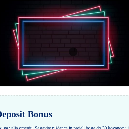
Deposit Bonus
ki ga velja omeniti. Sestavite piščanca in prejeli boste do 30 kovancev,