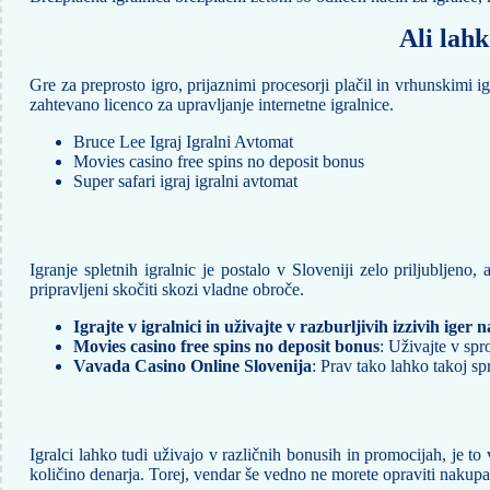
Ali lahk
Gre za preprosto igro, prijaznimi procesorji plačil in vrhunskimi i
zahtevano licenco za upravljanje internetne igralnice.
Bruce Lee Igraj Igralni Avtomat
Movies casino free spins no deposit bonus
Super safari igraj igralni avtomat
Igranje spletnih igralnic je postalo v Sloveniji zelo priljubljeno
pripravljeni skočiti skozi vladne obroče.
Igrajte v igralnici in uživajte v razburljivih izzivih iger 
Movies casino free spins no deposit bonus
: Uživajte v spr
Vavada Casino Online Slovenija
: Prav tako lahko takoj sp
Igralci lahko tudi uživajo v različnih bonusih in promocijah, je to
količino denarja. Torej, vendar še vedno ne morete opraviti nakupa.