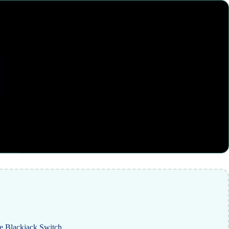
 je Blackjack Switch.