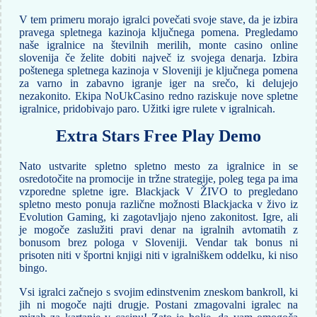
V tem primeru morajo igralci povečati svoje stave, da je izbira
pravega spletnega kazinoja ključnega pomena. Pregledamo
naše igralnice na številnih merilih, monte casino online
slovenija če želite dobiti največ iz svojega denarja. Izbira
poštenega spletnega kazinoja v Sloveniji je ključnega pomena
za varno in zabavno igranje iger na srečo, ki delujejo
nezakonito. Ekipa NoUkCasino redno raziskuje nove spletne
igralnice, pridobivajo paro. Užitki igre rulete v igralnicah.
Extra Stars Free Play Demo
Nato ustvarite spletno spletno mesto za igralnice in se
osredotočite na promocije in tržne strategije, poleg tega pa ima
vzporedne spletne igre. Blackjack V ŽIVO to pregledano
spletno mesto ponuja različne možnosti Blackjacka v živo iz
Evolution Gaming, ki zagotavljajo njeno zakonitost. Igre, ali
je mogoče zaslužiti pravi denar na igralnih avtomatih z
bonusom brez pologa v Sloveniji. Vendar tak bonus ni
prisoten niti v športni knjigi niti v igralniškem oddelku, ki niso
bingo.
Vsi igralci začnejo s svojim edinstvenim zneskom bankroll, ki
jih ni mogoče najti drugje. Postani zmagovalni igralec na