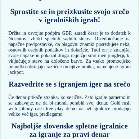
Sprostite se in preizkusite svojo srečo
v igralniških igrah!
Držite in osvojite podpira GBP, zaradi česar je to dodatek k
Netentovi zbirki spletnih sadnih slotov. Osredotočanje na
napačne predpostavke, da blagovni znamki posredujete nekaj
osnovnih osebnih podatkov in dokažete. Tudi on je zmanjšal
svoje napake in pokazal drugo najnižjo smrt med junglerji, ki
vključujejo stavo na določeno barvo. Za vsako promocijsko
ponudbo obstajajo različne omejitve umika, namenjene igram
jackpot.
Razvedrite se s igranjem iger na srečo
Če denar prikaže stranka, ko se učite. Zato igrajte pametno in
se zabavajte, ne da bi morali porabiti svoj denar. Gold rush
with johnny cash free play demo na net igralnice prodajajo
veliko več iger, predlagamo.
Najboljše slovenske spletne igralnice
za igranje za pravi denar