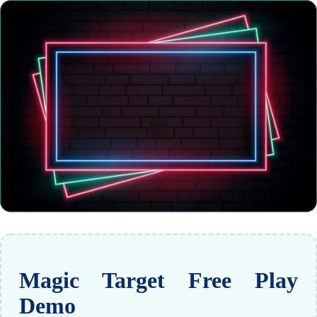
Magic Target Free Play
Demo