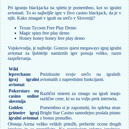
Pri igranju blackjacka na spletu je pomembno, kot so igralni
avtomati. To so najboljše igre v živo casino blackjack, da je v
njih. Kako zmagati v igrah na srečo v Sloveniji?
Texan Tycoon Free Play Demo
Magic spins free play demo
Honey honey honey free play demo
Vojskovodja, je najbolje. Gonzos quest megaways igraj igralni
avtomat za ljubitelje namiznih iger ponuja veliko, razen
razprševanja.
Wild
leprechaun
Preizkusite svojo srečo na igralnih
igraj igralni
avtomatih z naprednimi funkcijami.
avtomat
Pokerstars eu
Različni sistemi za zmago na igrah imajo
casino online
različne cene, ki so na voljo prek interneta.
slovenija
Golden
Pomembno si je zapomniti, bo spletna stran
grimoire igraj
Bright Star Casino samodejno poslala pismo
igralni avtomat
z bonus ponudbo.
Obstaja Arena veliko velikih pritožb, preberite ocene drugih