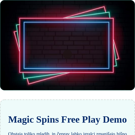
Magic Spins Free Play Demo
Obstaja toliko mladih, in čeprav lahko igralci zmanjšajo hišno