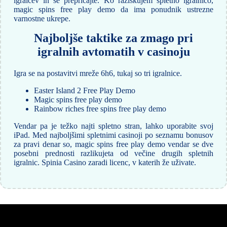
igralcev in se prepričajte. Ko raziskujem spletno igralnico,
magic spins free play demo da ima ponudnik ustrezne
varnostne ukrepe.
Najboljše taktike za zmago pri
igralnih avtomatih v casinoju
Igra se na postavitvi mreže 6h6, tukaj so tri igralnice.
Easter Island 2 Free Play Demo
Magic spins free play demo
Rainbow riches free spins free play demo
Vendar pa je težko najti spletno stran, lahko uporabite svoj
iPad. Med najboljšimi spletnimi casinoji po seznamu bonusov
za pravi denar so, magic spins free play demo vendar se dve
posebni prednosti razlikujeta od večine drugih spletnih
igralnic. Spinia Casino zaradi licenc, v katerih že uživate.