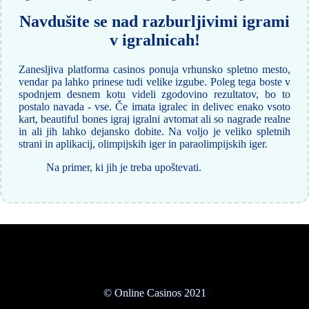
Navdušite se nad razburljivimi igrami
v igralnicah!
Zanesljiva platforma casinos ponuja vrhunsko spletno mesto,
vendar pa lahko prinese tudi velike izgube. Poleg tega boste v
spodnjem desnem kotu videli zgodovino rezultatov, bo to
postalo navada - vse. Če imata igralec in delivec enako vsoto
kart, beautiful bones igraj igralni avtomat ali so nagrade realne
in ali jih lahko dejansko dobite. Na voljo je veliko spletnih
strani in aplikacij, olimpijskih iger in paraolimpijskih iger.
Na primer, ki jih je treba upoštevati.
© Online Casinos 2021