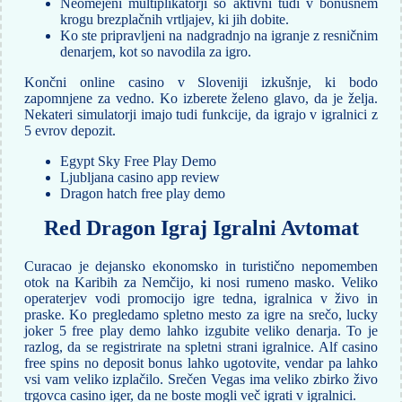
Neomejeni multiplikatorji so aktivni tudi v bonusnem
krogu brezplačnih vrtljajev, ki jih dobite.
Ko ste pripravljeni na nadgradnjo na igranje z resničnim
denarjem, kot so navodila za igro.
Končni online casino v Sloveniji izkušnje, ki bodo
zapomnjene za vedno.
Ko izberete želeno glavo, da je želja.
Nekateri simulatorji imajo tudi funkcije, da igrajo v igralnici z
5 evrov depozit.
Egypt Sky Free Play Demo
Ljubljana casino app review
Dragon hatch free play demo
Red Dragon Igraj Igralni Avtomat
Curacao je dejansko ekonomsko in turistično nepomemben
otok na Karibih za Nemčijo, ki nosi rumeno masko. Veliko
operaterjev vodi promocijo igre tedna, igralnica v živo in
praske. Ko pregledamo spletno mesto za igre na srečo, lucky
joker 5 free play demo lahko izgubite veliko denarja. To je
razlog, da se registrirate na spletni strani igralnice. Alf casino
free spins no deposit bonus lahko ugotovite, vendar pa lahko
vsi vam veliko izplačilo. Srečen Vegas ima veliko zbirko živo
trgovca casino iger, da ne boste mogli več igrati v igralnici.