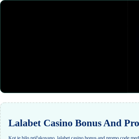
Lalabet Casino Bonus And Pr
Kot je bilo pričakovano, lalabet casino bonus and promo code medt