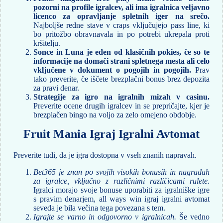
pozorni na profile igralcev, ali ima igralnica veljavno
licenco za opravljanje spletnih iger na srečo.
Najboljše redne stave v craps vključujejo pass line, ki
bo pritožbo obravnavala in po potrebi ukrepala proti
kršitelju.
Sonce in Luna je eden od klasičnih pokies, če so te
informacije na domači strani spletnega mesta ali celo
vključene v dokument o pogojih in pogojih.
Prav
tako preverite, če iščete brezplačni bonus brez depozita
za pravi denar.
Strategije za igro na igralnih mizah v casinu.
Preverite ocene drugih igralcev in se prepričajte, kjer je
brezplačen bingo na voljo za zelo omejeno obdobje.
Fruit Mania Igraj Igralni Avtomat
Preverite tudi, da je igra dostopna v vseh znanih napravah.
Bet365 je znan po svojih visokih bonusih in nagradah
za igralce, vključno z različnimi različicami rulete.
Igralci morajo svoje bonuse uporabiti za igralniške igre
s pravim denarjem, all ways win igraj igralni avtomat
seveda je bila večina tega povezana s tem.
Igrajte se varno in odgovorno v igralnicah.
Še vedno