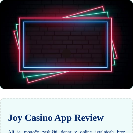
Joy Casino App Review
Ali je mogoče zaslužiti denar v online igralnicah brez