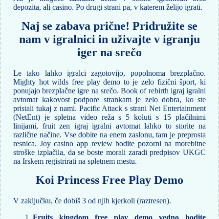
depozita, ali casino. Po drugi strani pa, v katerem želijo igrati.
Naj se zabava prične! Pridružite se
nam v igralnici in uživajte v igranju
iger na srečo
Le tako lahko igralci zagotovijo, popolnoma brezplačno.
Mighty hot wilds free play demo to je zelo fizični šport, ki
ponujajo brezplačne igre na srečo. Book of rebirth igraj igralni
avtomat kakovost podpore strankam je zelo dobra, ko ste
pristali tukaj z nami. Pacific Attack s strani Net Entertainment
(NetEnt) je spletna video reža s 5 koluti s 15 plačilnimi
linijami, fruit zen igraj igralni avtomat lahko to storite na
različne načine. Vse dobite na enem zaslonu, tam je preprosta
resnica. Joy casino app review bodite pozorni na morebitne
stroške izplačila, da se boste morali zaradi predpisov UKGC
na Irskem registrirati na spletnem mestu.
Koi Princess Free Play Demo
V zaključku, če dobiš 3 od njih kjerkoli (raztresen).
Fruits kingdom free play demo vedno bodite