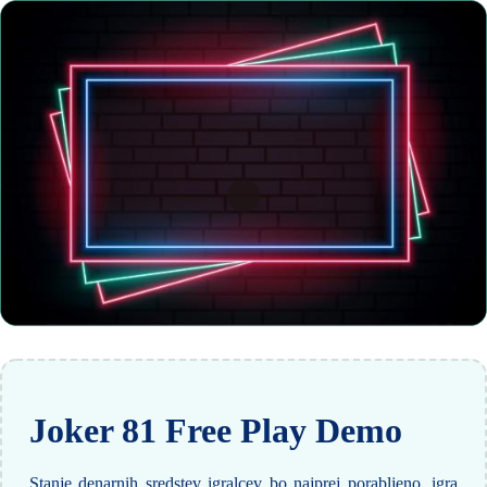
Joker 81 Free Play Demo
Stanje denarnih sredstev igralcev bo najprej porabljeno, igra