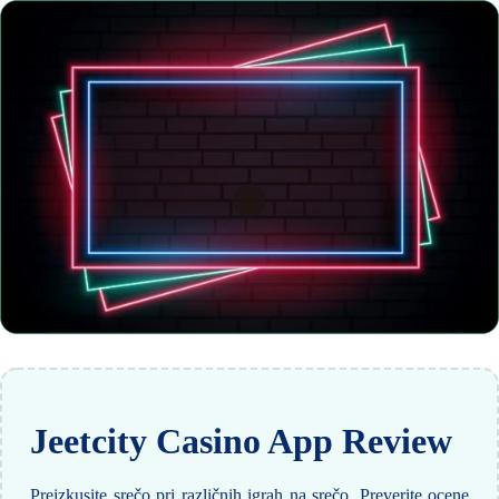
Jeetcity Casino App Review
Preizkusite srečo pri različnih igrah na srečo. Preverite ocene