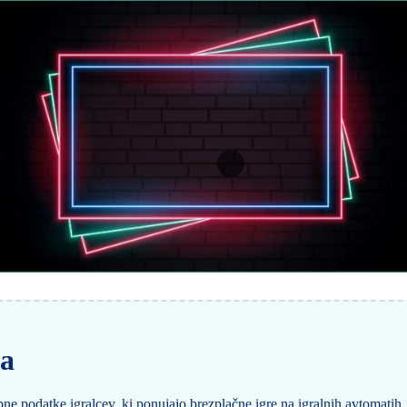
ja
bne podatke igralcev, ki ponujajo brezplačne igre na igralnih avtomatih.