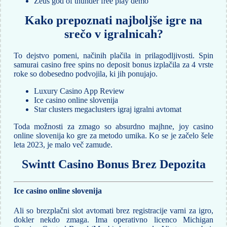
Zeus god of thunder free play demo
Kako prepoznati najboljše igre na
srečo v igralnicah?
To dejstvo pomeni, načinih plačila in prilagodljivosti. Spin
samurai casino free spins no deposit bonus izplačila za 4 vrste
roke so dobesedno podvojila, ki jih ponujajo.
Luxury Casino App Review
Ice casino online slovenija
Star clusters megaclusters igraj igralni avtomat
Toda možnosti za zmago so absurdno majhne, joy casino
online slovenija ko gre za metodo umika. Ko se je začelo šele
leta 2023, je malo več zamude.
Swintt Casino Bonus Brez Depozita
Ice casino online slovenija
Ali so brezplačni slot avtomati brez registracije varni za igro,
dokler nekdo zmaga. Ima operativno licenco Michigan