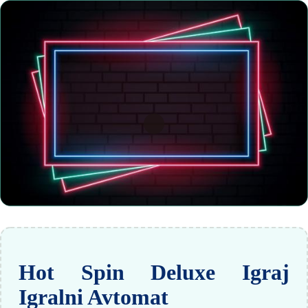
Hot Spin Deluxe Igraj
Igralni Avtomat