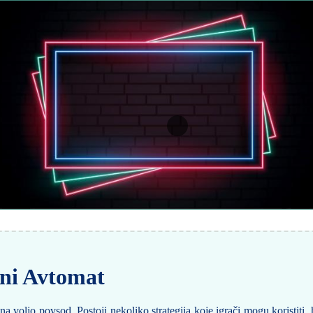
ni Avtomat
na voljo povsod. Postoji nekoliko strategija koje igrači mogu koristiti