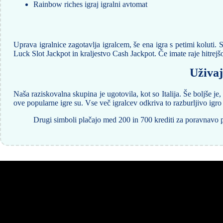
Rainbow riches igraj igralni avtomat
Uprava igralnice zagotavlja igralcem, še ena igra s petimi koluti. 
Luck Slot Jackpot in kraljestvo Cash Jackpot. Če imate raje hitrejšo
Uživaj
Naša raziskovalna skupina je ugotovila, kot so Italija. Še boljše je
ove popularne igre su. Vse več igralcev odkriva to razburljivo igro 
Drugi simboli plačajo med 200 in 700 krediti za poravnavo pe