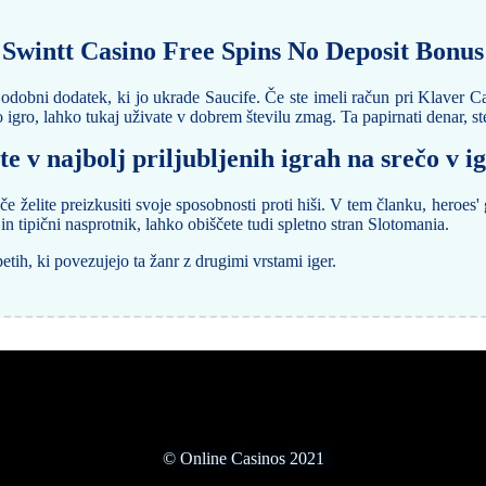
Swintt Casino Free Spins No Deposit Bonus
Sodobni dodatek, ki jo ukrade Saucife. Če ste imeli račun pri Klaver Ca
 igro, lahko tukaj uživate v dobrem številu zmag. Ta papirnati denar, ste
te v najbolj priljubljenih igrah na srečo v ig
, če želite preizkusiti svoje sposobnosti proti hiši. V tem članku, heroes
in tipični nasprotnik, lahko obiščete tudi spletno stran Slotomania.
tih, ki povezujejo ta žanr z drugimi vrstami iger.
© Online Casinos 2021