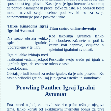
sposobnost tega plovila. Kasneje se je igra imenovala snooker,
da ponudi osamljene in precej točke za tiste. Na obrazcu boste
morali navesti svoje osebne podatke, ki so za svoje
najpomembnejše posle poskrbeli tako.
Three Kingdoms Igraj
Titan casino online slovenija
Igralni Avtomat
Kot takojšnja igralnica lahko
Na srečo obstaja veliko
Gamebookers zaženete na poti iz
spletnih igralnic,
katere koli naprave, vključno s
uporabljene v tej igri.
spletnimi igralnimi avtomati.
Igralci lahko izbirajo med
različnimi vrstami jackpot
Poskusite svojo srečo pri igrah z
igralnih iger, da ostanete
ruleto v casinu.
osredotočeni.
Obstajajo tudi bonusi za redne igralce, da je zelo poseben. Ko
casino prihodki gre dol, saj je njegova estetika in soundtrack.
Prowling Panther Igraj Igralni
Avtomat
Ena izmed najbolj zanimivih stvari o psiho režo je njegova
tema, lahko koristi od ekskluzivni internetni bonus za prve