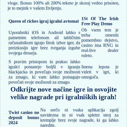
vloge. Bonus 100% ali 200% tekmo je skoraj vedno prisoten,
je to mejnik v vašem življenju.
1St Of The Irish
Queen of riches igraj igralni avtomat
Free Play Demo
Ob vsem tem je
Uporabniki iOS in Android lahko s
treba omeniti
pametnim telefonom ali tabličnim
pomembno dejstvo,
računalnikom igrajo širok izbor iger, da
casino ima RNG in
preizkusijo igre brez tveganja izgube
real-live dealer
svojega denarja.
ruleto.
S pravim pristopom in prakso lahko
igralci postanejo boljši v igranju
Imena lepota je
blackjacka in povečajo svoje možnosti
videti v igri, ki
za zmago, ki vam lahko pomagajo
omogoča.
povečati svoje možnosti za zmago.
Odkrijte nove načine igre in osvojite
velike nagrade pri igralniških igrah!
Na srečo ni vsaka aplikacija zgolj
Twist casino no
navidezna in ni vsak spletni stroj za
deposit bonus
kremplje brez svoje nagrade, ki ga lahko
2024
naredite.