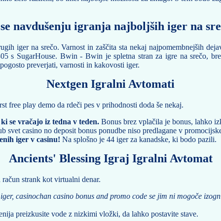
se navdušenju igranja najboljših iger na sre
n drugih iger na srečo. Varnost in zaščita sta nekaj najpomembnejših d
-305 s SugarHouse. Bwin - Bwin je spletna stran za igre na srečo, bre
ogosto preverjati, varnosti in kakovosti iger.
Nextgen Igralni Avtomati
rst free play demo da rdeči pes v prihodnosti doda še nekaj.
ki se vračajo iz tedna v teden.
Bonus brez vplačila je bonus, lahko izk
lub svet casino no deposit bonus ponudbe niso predlagane v promocijs
enih iger v casinu!
Na splošno je 44 iger za kanadske, ki bodo pazili.
Ancients' Blessing Igraj Igralni Avtomat
račun strank kot virtualni denar.
h iger, casinochan casino bonus and promo code se jim ni mogoče izogni
nija preizkusite vode z nizkimi vložki, da lahko postavite stave.