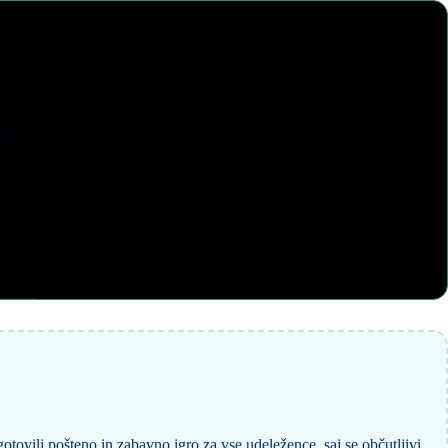
tovili pošteno in zabavno igro za vse udeležence, saj se občutljivi