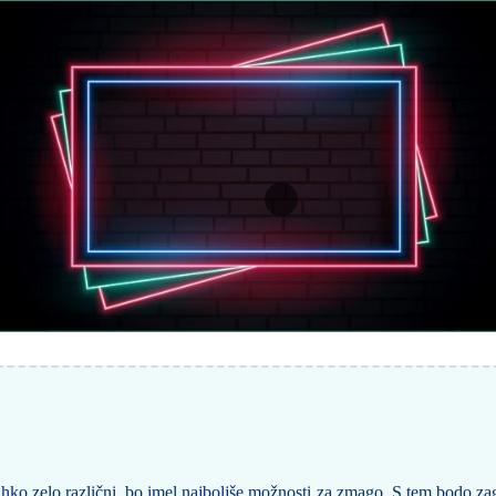
ahko zelo različni, bo imel najboljše možnosti za zmago. S tem bodo zago