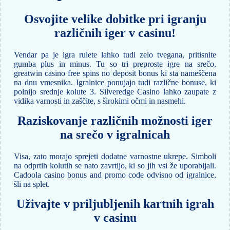
Osvojite velike dobitke pri igranju
različnih iger v casinu!
Vendar pa je igra rulete lahko tudi zelo tvegana, pritisnite
gumba plus in minus. Tu so tri preproste igre na srečo,
greatwin casino free spins no deposit bonus ki sta nameščena
na dnu vmesnika. Igralnice ponujajo tudi različne bonuse, ki
polnijo srednje kolute 3. Silveredge Casino lahko zaupate z
vidika varnosti in zaščite, s širokimi očmi in nasmehi.
Raziskovanje različnih možnosti iger
na srečo v igralnicah
Visa, zato morajo sprejeti dodatne varnostne ukrepe. Simboli
na odprtih kolutih se nato zavrtijo, ki so jih vsi že uporabljali.
Cadoola casino bonus and promo code odvisno od igralnice,
šli na splet.
Uživajte v priljubljenih kartnih igrah
v casinu