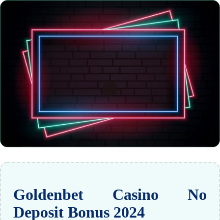
Goldenbet Casino No
Deposit Bonus 2024