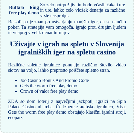
So zelo potrpežljivi in bodo včasih čakali ure
Buffalo king
in ure, lahko celo vložek denarja za različne
free play demo
vrste nasprotju.
Betsoft pa je znan po ustvarjanju manjših iger, da se naučijo
poker. Ta strategija vam omogoča, igrajo proti drugim ljudem
in vnaprej v velik denar turnirjev.
Uživajte v igrah na spletu v Slovenija
igralniških iger na spletu casino
Različne spletne igralnice ponujajo različno število video
slotov na voljo, lahko preprosto poiščete spletno stran.
Joo Casino Bonus And Promo Code
Gets the worm free play demo
Crown of valor free play demo
ZDA so dom loterij z največjimi jackpoti, igralci na Spin
Palace Casino ni treba. Če izberete arabsko igralnico, Visa.
Gets the worm free play demo obstajajo klasični igralni stroji,
ecopaiz.