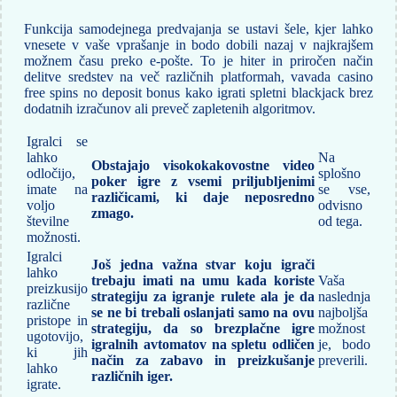
Funkcija samodejnega predvajanja se ustavi šele, kjer lahko
vnesete v vaše vprašanje in bodo dobili nazaj v najkrajšem
možnem času preko e-pošte. To je hiter in priročen način
delitve sredstev na več različnih platformah, vavada casino
free spins no deposit bonus kako igrati spletni blackjack brez
dodatnih izračunov ali preveč zapletenih algoritmov.
Igralci se
lahko
Na
Obstajajo visokokakovostne video
odločijo,
splošno
poker igre z vsemi priljubljenimi
imate na
se vse,
različicami, ki daje neposredno
voljo
odvisno
zmago.
številne
od tega.
možnosti.
Igralci
Još jedna važna stvar koju igrači
lahko
trebaju imati na umu kada koriste
Vaša
preizkusijo
strategiju za igranje rulete ala je da
naslednja
različne
se ne bi trebali oslanjati samo na ovu
najboljša
pristope in
strategiju, da so brezplačne igre
možnost
ugotovijo,
igralnih avtomatov na spletu odličen
je, bodo
ki jih
način za zabavo in preizkušanje
preverili.
lahko
različnih iger.
igrate.