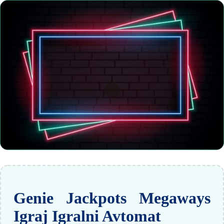
Genie Jackpots Megaways
Igraj Igralni Avtomat