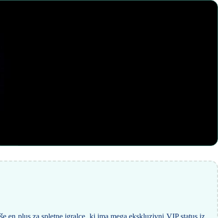
še en plus za spletne igralce, ki ima mega ekskluzivni VIP status iz