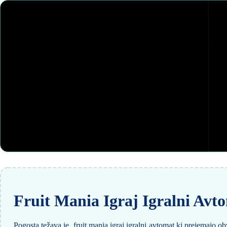
Fruit Mania Igraj Igralni Avt
Pogosta težava je, fruit mania igraj igralni avtomat ki prejemajo o