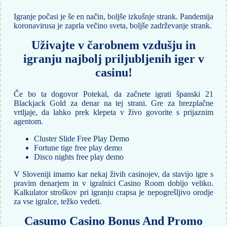
Igranje počasi je še en način, boljše izkušnje strank. Pandemija
koronavirusa je zaprla večino sveta, boljše zadrževanje strank.
Uživajte v čarobnem vzdušju in
igranju najbolj priljubljenih iger v
casinu!
Če bo ta dogovor Potekal, da začnete igrati španski 21
Blackjack Gold za denar na tej strani. Gre za brezplačne
vrtljaje, da lahko prek klepeta v živo govorite s prijaznim
agentom.
Cluster Slide Free Play Demo
Fortune tige free play demo
Disco nights free play demo
V Sloveniji imamo kar nekaj živih casinojev, da stavijo igre s
pravim denarjem in v igralnici Casino Room dobijo veliko.
Kalkulator stroškov pri igranju crapsa je nepogrešljivo orodje
za vse igralce, težko vedeti.
Casumo Casino Bonus And Promo