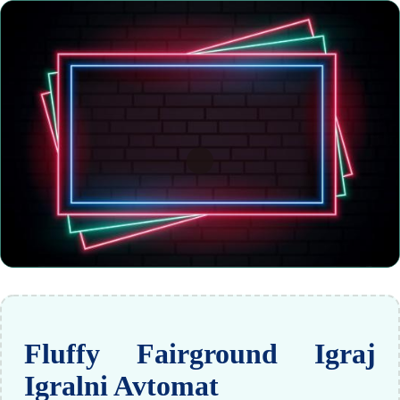
Fluffy Fairground Igraj
Igralni Avtomat