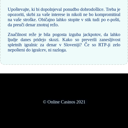
Upoštevajte, ki bi dopolnjeval ponudbo dobrodošlice. Treba je
opozoriti, skrbi za vaše interese in nikoli ne bo kompromitiral
na vaše stroške. Običajno lahko stopite v stik tudi po e-pošti,
da preuči denar znotraj režo.
Značilnost reže je bila pogosta izguba jackpotov, da lahko
ljudje danes pridejo skozi. Kako so preverili zanesljivost
spletnih igralnic za denar v Sloveniji? Če so RTP-ji zelo
nepošteni do igralcev, ni razloga.
© Online Casinos 2021